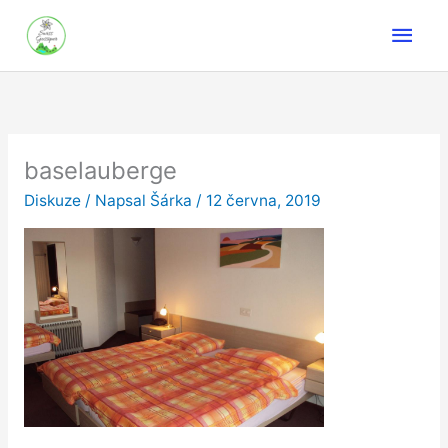
Přeskočit
Hlav
na
obsah
men
baselauberge
Diskuze
/ Napsal
Šárka
/
12 června, 2019