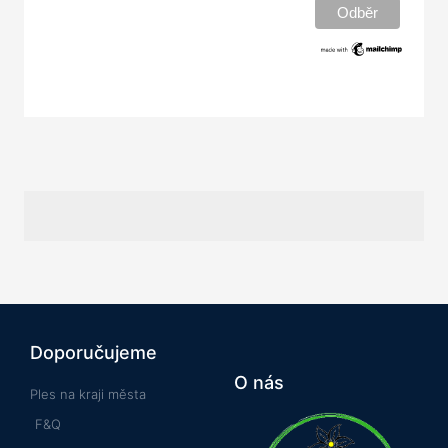
Doporučujeme
O nás
Ples na kraji města
F&Q