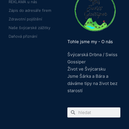
REKLAMA u nás
Zápis do adresáře firem
Zdravotní pojištění
Naše švýcarské zážitky
Daňová přiznání
Tohle jsme my - O nás
Švýcarská Drbna / Swiss
Gossiper
Život ve Švýcarsku
Jsme Šárka a Bára a
dáváme tipy na život bez
starostí
Search
Search