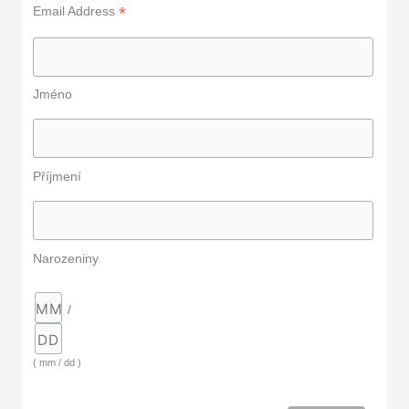
*
Email Address
Jméno
Příjmení
Narozeniny
/
( mm / dd )