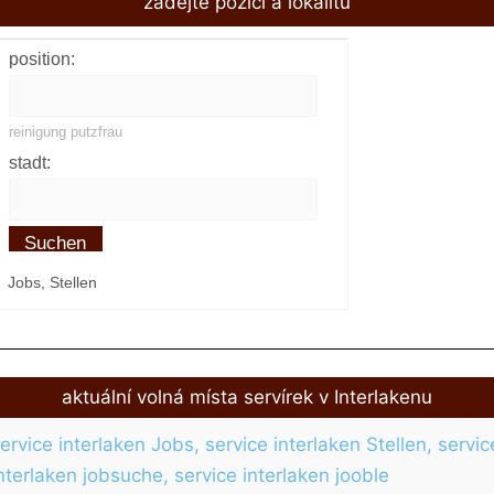
zadejte pozici a lokalitu
position:
reinigung putzfrau
stadt:
Suchen
Jobs, Stellen
aktuální volná místa servírek v Interlakenu
ervice interlaken Jobs, service interlaken Stellen, servic
nterlaken jobsuche, service interlaken jooble