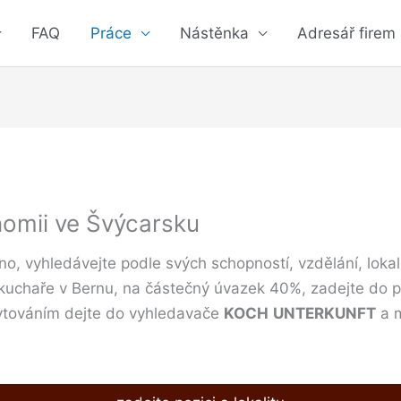
FAQ
Práce
Nástěnka
Adresář firem
nomii ve Švýcarsku
no, vyhledávejte podle svých schopností, vzdělání, lokal
kuchaře v Bernu, na částečný úvazek 40%, zadejte do p
ubytováním dejte do vyhledavače
KOCH
UNTERKUNFT
a m