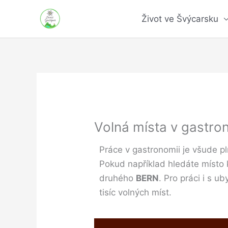
Přeskočit
Život ve Švýcarsku
na
obsah
Volná místa v gastro
Práce v gastronomii je všude pl
Pokud například hledáte místo 
druhého
BERN
. Pro práci i s 
tisíc volných míst.