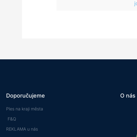
j
Doporučujeme
O nás
Ples na kraji města
F&Q
REKLAMA u nás