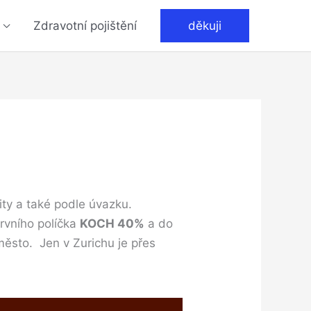
Zdravotní pojištění
děkuji
ity a také podle úvazku.
rvního políčka
KOCH 40%
a do
ěsto. Jen v Zurichu je přes