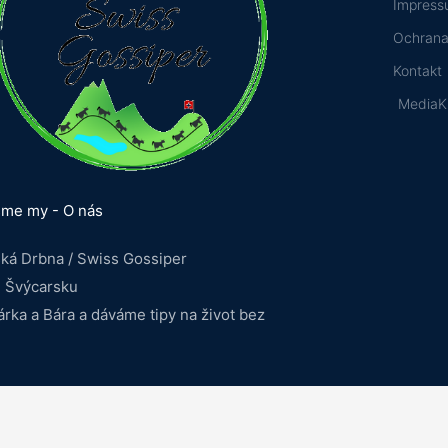
Impres
-
f
Ochrana
Kontakt
MediaK
sme my - O nás
ká Drbna / Swiss Gossiper
e Švýcarsku
rka a Bára a dáváme tipy na život bez
h
rch