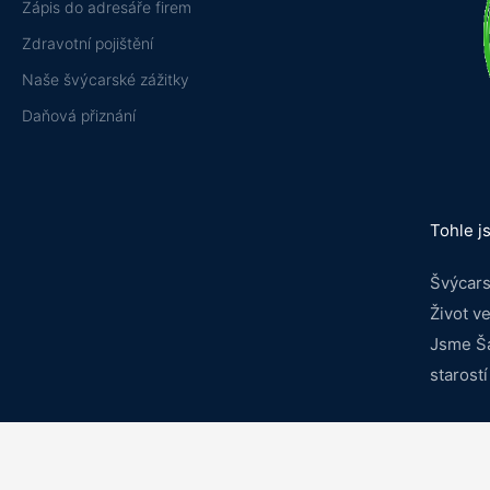
Zápis do adresáře firem
Zdravotní pojištění
Naše švýcarské zážitky
Daňová přiznání
Tohle j
Švýcars
Život v
Jsme Šá
starostí
Searc
Sea