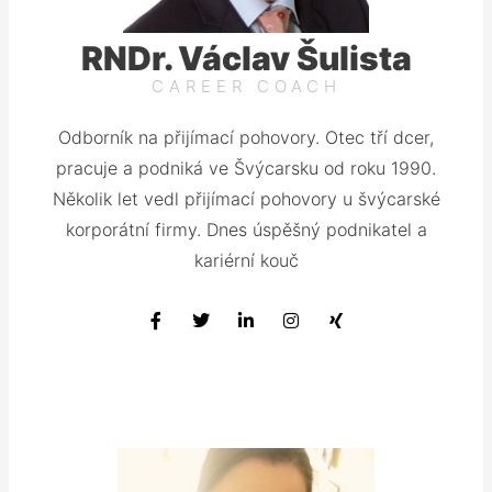
RNDr. Václav Šulista
CAREER COACH
Odborník na přijímací pohovory. Otec tří dcer,
pracuje a podniká ve Švýcarsku od roku 1990.
Několik let vedl přijímací pohovory u švýcarské
korporátní firmy. Dnes úspěšný podnikatel a
kariérní kouč
F
T
L
I
X
a
w
i
n
i
c
i
n
s
n
e
t
k
t
g
b
t
e
a
o
e
d
g
o
r
i
r
k
n
a
m