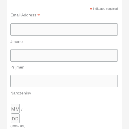
*
indicates required
*
Email Address
Jméno
Příjmení
Narozeniny
/
( mm / dd )