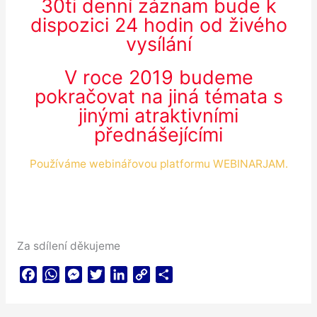
30ti denní záznam bude k
dispozici 24 hodin od živého
vysílání
V roce 2019 budeme
pokračovat na jiná témata s
jinými atraktivními
přednášejícími
Používáme webinářovou platformu WEBINARJAM.
Za sdílení děkujeme
F
W
M
T
L
C
S
a
h
e
w
i
o
h
c
a
s
i
n
p
a