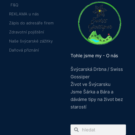
F&Q
REKLAMA u nás
Zápis do adresáře firem
Zdravotní pojištění
Naše švýcarské zážitky
Daňová přiznání
Tohle jsme my - O nás
Švýcarská Drbna / Swiss
Gossiper
Život ve Švýcarsku
Jsme Šárka a Bára a
dáváme tipy na život bez
starostí
Search
Search