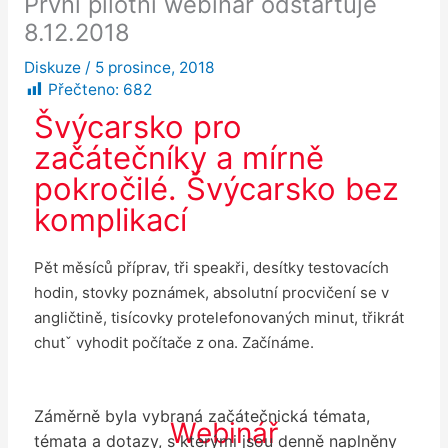
První pilotní webinář odstartuje
8.12.2018
Diskuze
/
5 prosince, 2018
Přečteno:
682
Švýcarsko pro
začátečníky a mírně
pokročilé. Švýcarsko bez
komplikací
Pět měsíců příprav, tři speakři, desítky testovacích
hodin, stovky poznámek, absolutní procvičení se v
angličtině, tisícovky protelefonovaných minut, třikrát
chutˇ vyhodit počítače z ona. Začínáme.
Záměrně byla vybraná začátečnická témata,
Webinář
témata a dotazy, s kterými jsou denně naplněny