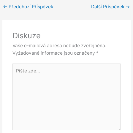
e
t
s
t
k
y
r
←
Předchozí Příspěvek
Další Příspěvek
→
b
s
e
t
e
L
e
o
A
n
e
d
i
o
p
g
r
I
n
k
p
e
n
k
Diskuze
r
Vaše e-mailová adresa nebude zveřejněna.
Vyžadované informace jsou označeny
*
Pište
zde…