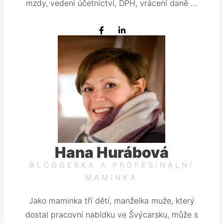
mzdy, vedení účetnictví, DPH, vrácení daně …
F
L
a
i
c
n
e
k
b
e
o
d
o
i
k
n
Hana Hurábová
BLOGGERKA A PROFESINÁLNÍ
MAMINKA
Jako maminka tří dětí, manželka muže, který
dostal pracovní nabídku ve Švýcarsku, může s