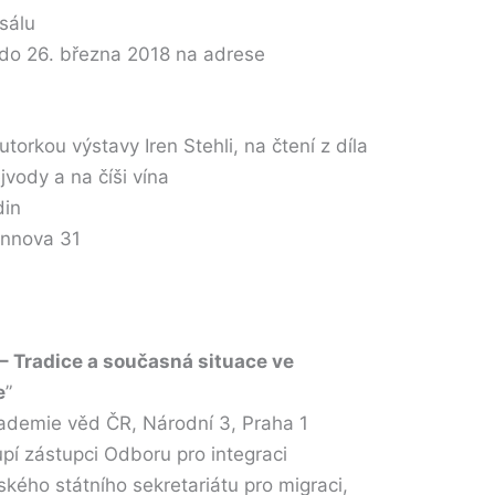
álu
ti do 26. března 2018 na adrese
rkou výstavy Iren Stehli, na čtení z díla
dy a na číši vína
din
mannova 31
– Tradice a současná situace ve
e
”
demie věd ČR, Národní 3, Praha 1
pí zástupci Odboru pro integraci
ského státního sekretariátu pro migraci,