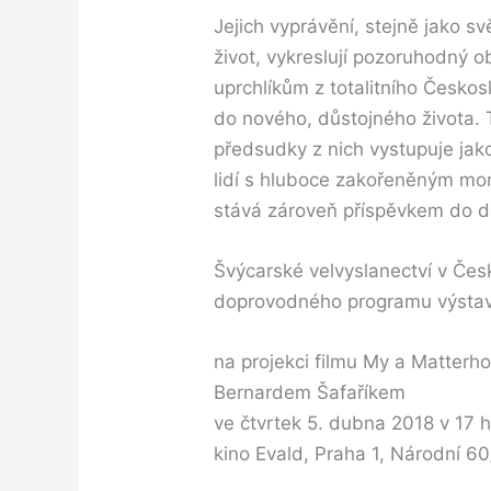
Jejich vyprávění, stejně jako sv
život, vykreslují pozoruhodný o
uprchlíkům z totalitního Česko
do nového, důstojného života
předsudky z nich vystupuje jako 
lidí s hluboce zakořeněným mo
stává zároveň příspěvkem do 
Švýcarské velvyslanectví v Če
doprovodného programu výsta
na projekci filmu My a Matterho
Bernardem Šafaříkem
ve čtvrtek 5. dubna 2018 v 17 
kino Evald, Praha 1, Národní 6