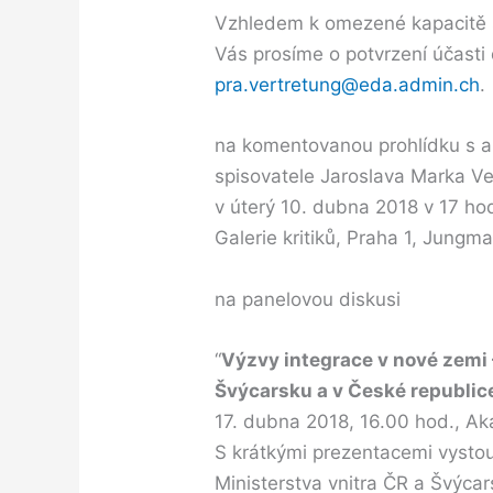
Vzhledem k omezené kapacitě s
Vás prosíme o potvrzení účas
pra.vertretung@eda.admin.ch
.
na komentovanou prohlídku s auto
spisovatele Jaroslava Marka Vejvo
v úterý 10. dubna 2018 v 17 ho
Galerie kritiků, Praha 1, Jung
na panelovou diskusi
“
Výzvy integrace v nové zemi 
Švýcarsku a v České republic
17. dubna 2018, 16.00 hod., Aka
S krátkými prezentacemi vystou
Ministerstva vnitra ČR a Švýcar