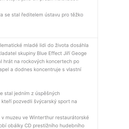
a se stal ředitelem ústavu pro těžko
blematické mladé lidi do života dosáhla
adatel skupiny Blue Effect Jiří Geoge
al hrát na rockových koncertech po
k kapel a dodnes koncentruje s vlastní
 stal jedním z úspěšných
teří pozvedli švýcarský sport na
̌il v muzeu ve Winterthur restaurátorské
obí obálky CD prestižního hudebního