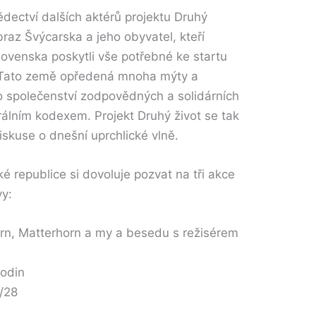
ědectví dalších aktérů projektu Druhý
braz Švýcarska a jeho obyvatel, kteří
slovenska poskytli vše potřebné ke startu
. Tato země opředená mnoha mýty a
společenství zodpovědných a solidárních
rálním kodexem. Projekt Druhý život se tak
diskuse o dnešní uprchlické vlně.
ské republice si dovoluje pozvat na tři akce
vy:
rn, Matterhorn a my a besedu s režisérem
hodin
0/28