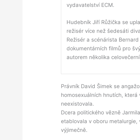
vydavatelství ECM.
Hudebník Jiří Růžička se up
režisér více než šedesáti di
Režisér a scénárista Bernard Š
dokumentárních filmů pro švy
autorem několika celovečerní
Právník David Šimek se angažo
homosexuálních hnutích, ktera
neexistovala.
Dcera politického vězně Jarmila
etablovala v oboru metalurgie, 
výjimečně.