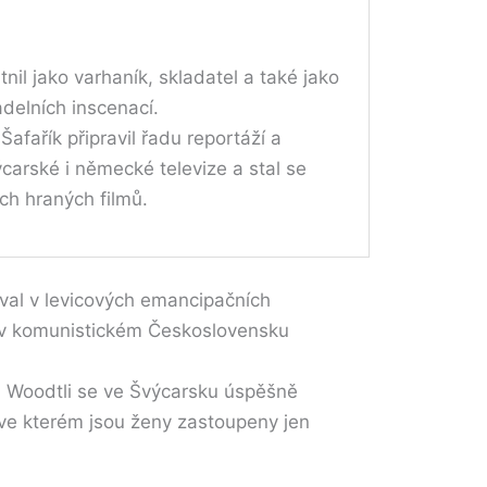
latnil jako varhaník, skladatel a také jako
vadelních inscenací.
afařík připravil řadu reportáží a
́carské i německé televize a stal se
ch hraných filmů.
val v levicových emancipačních
́ v komunistickém Československu
 Woodtli se ve Švýcarsku úspěšně
ve kterém jsou ženy zastoupeny jen