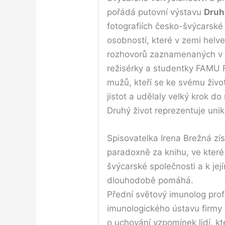
pořádá putovní výstavu
Druhy
fotografiích česko-švýcarske
osobností, které v zemi helvet
rozhovorů zaznamenaných v k
režisérky a studentky FAMU F
mužů, kteří se ke svému ži
jistot a udělaly velký krok do
Druhý život reprezentuje unikátn
Spisovatelka Irena Brežná zís
paradoxně za knihu, ve které 
švýcarské společnosti a k je
dlouhodobě pomáhá.
Přední světový imunolog pro
imunologického ústavu firmy 
o uchování vzpomínek lidí, kte