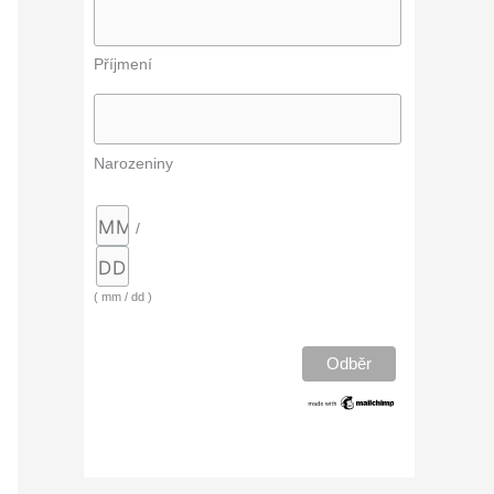
Příjmení
Narozeniny
/
( mm / dd )