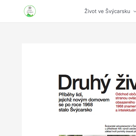
Přeskočit
Život ve Švýcarsku
na
obsah