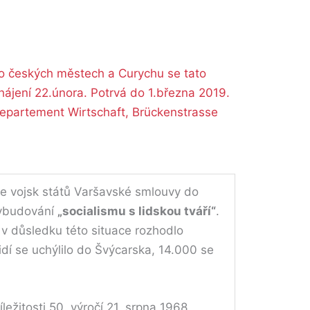
po českých městech a Curychu se tato
hájení 22.února. Potrvá do 1.března 2019.
epartement Wirtschaft, Brückenstrasse
e vojsk států Varšavské smlouvy do
ybudování
„socialismu s lidskou tváří“
.
se v důsledku této situace rozhodlo
dí se uchýlilo do Švýcarska, 14.000 se
íležitosti 50. výročí 21. srpna 1968