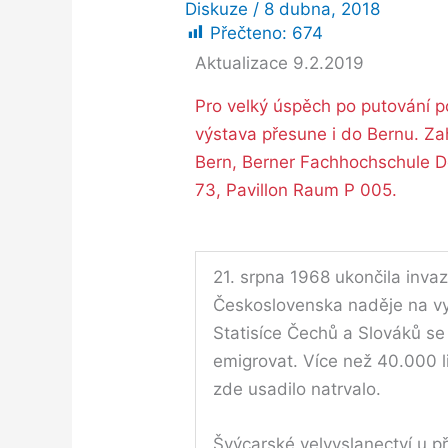
Diskuze
/
8 dubna, 2018
Přečteno:
674
Aktualizace 9.2.2019
Pro velký úspěch po putování 
výstava přesune i do Bernu. Za
Bern, Berner Fachhochschule D
73, Pavillon Raum P 005.
21. srpna 1968 ukončila invaz
Československa naděje na v
Statisíce Čechů a Slováků 
emigrovat. Více než 40.000 li
zde usadilo natrvalo.
Švýcarské velvyslanectví u př