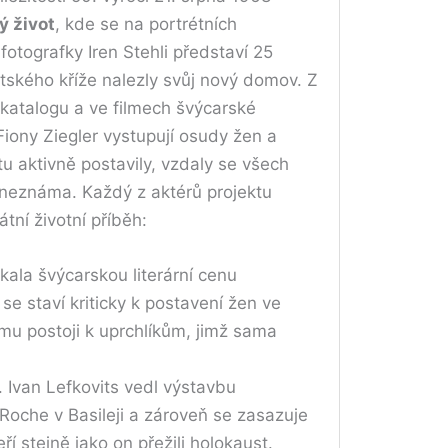
́ život
, kde se na portrétních
́ fotografky Iren Stehli představí 25
ského kříže nalezly svůj nový domov. Z
atalogu a ve filmech švýcarské
iony Ziegler vystupují osudy žen a
votu aktivně postavily, vzdaly se všech
 neznáma. Každý z aktérů projektu
í životní příběh:
kala švýcarskou literární cenu
se staví kriticky k postavení žen ve
jímu postoji k uprchlíkům, jimž sama
f. Ivan Lefkovits vedl výstavbu
Roche v Basileji a zároveň se zasazuje
ří stejně jako on přežili holokaust.