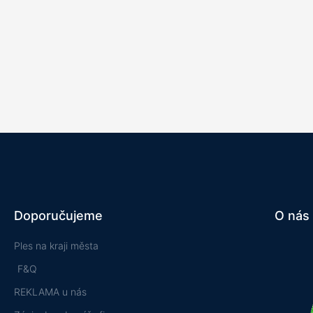
Doporučujeme
O nás
Ples na kraji města
F&Q
REKLAMA u nás