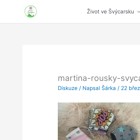
Přeskočit
Život ve Švýcarsku
na
obsah
martina-rousky-svyc
Diskuze
/ Napsal
Šárka
/
22 bře