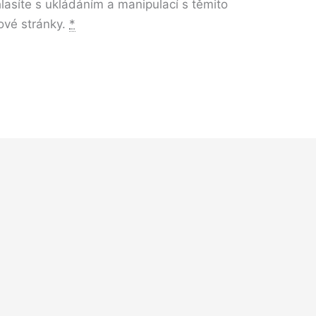
lasíte s ukládáním a manipulací s těmito
ové stránky.
*