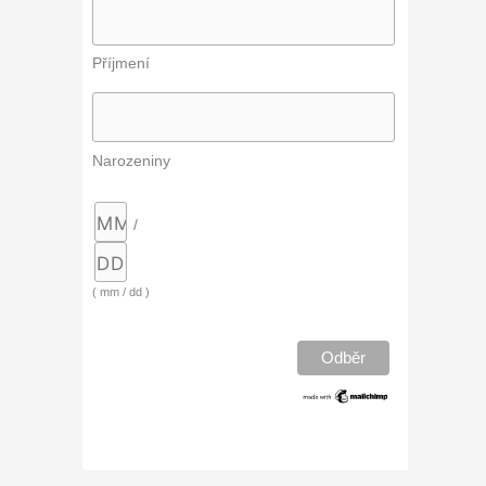
Příjmení
Narozeniny
/
( mm / dd )