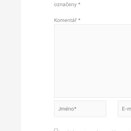
označeny
*
Komentář
*
Jméno*
E-
mail*