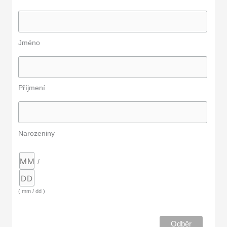
Jméno
Příjmení
Narozeniny
/
( mm / dd )