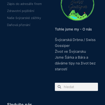
Zápis do adresáře firem
Zdravotní pojištění
Naše švýcarské zážitky
Daňová přiznání
Tohle jsme my - O nás
Švýcarská Drbna / Swiss
Gossiper
Život ve Švýcarsku
Jsme Šárka a Bára a
dáváme tipy na život bez
starostí
Search
Search
Sledujte nás