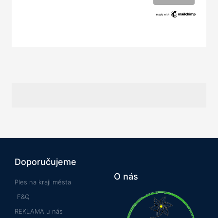
Doporučujeme
O nás
Ples na kraji města
F&Q
REKLAMA u nás