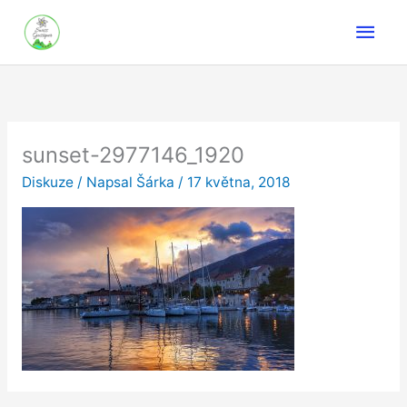
Přeskočit
Hlav
na
obsah
men
sunset-2977146_1920
Diskuze
/ Napsal
Šárka
/
17 května, 2018