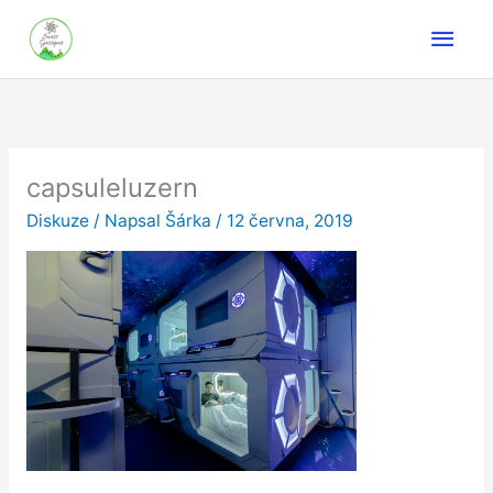
Přeskočit
Hlav
na
obsah
men
capsuleluzern
Diskuze
/ Napsal
Šárka
/
12 června, 2019