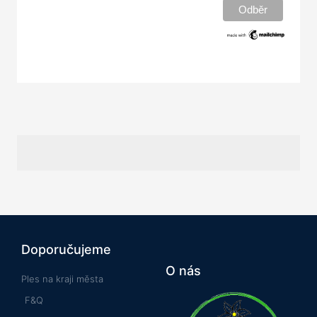
Doporučujeme
O nás
Ples na kraji města
F&Q