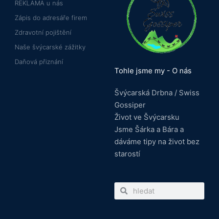
REKLAMA u nás
Zápis do adresáře firem
Zdravotní pojištění
Naše švýcarské zážitky
Daňová přiznání
Tohle jsme my - O nás
Švýcarská Drbna / Swiss
Gossiper
Život ve Švýcarsku
Jsme Šárka a Bára a
dáváme tipy na život bez
starostí
Search
Search