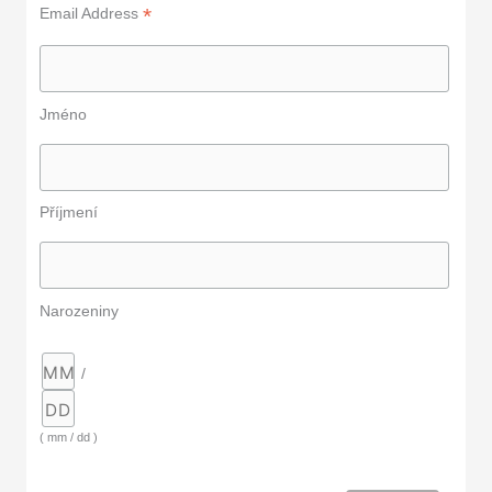
*
Email Address
Jméno
Příjmení
Narozeniny
/
( mm / dd )